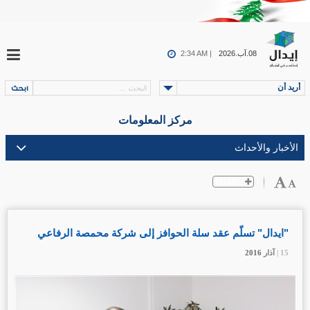
08.آب.2026
2:34 AM |
أريد أن
مركز المعلومات
"ايدال" تسلّم عقد سلة الحوافز إلى شركة محمصة الرفاعي
15 |
15 |
15 |
آذار
آذار
آذار
2016
2016
2016