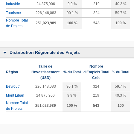
Industrie
24,875,906
9.9 %
219
40.3 %
Tourisme
226,148,083
90.1 %
324
59.7 %
Nombre Total
251,023,989
100 %
543
100 %
de Projets
Distribution Régionale des Projets
Taille de
Nombre
Région
l'Investissement
% du Total
d'Emplois Total
% du Total
(USD)
Crée
Beyrouth
226,148,083
90.1 %
324
59.7 %
Mont Liban
24,875,906
9.9 %
219
40.3 %
Nombre Total
251,023,989
100 %
543
100
de Projets