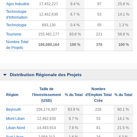
Agro Industrie
17,452,227
9.4 %
97
25.8 %
Technologie
12,462,630
6.7 %
53
14.1 %
d'Information
Technologie
693,130
0.4 %
05
1.3 %
Tourisme
155,481,177
83.6 %
221
58.8 %
Nombre Total
186,089,164
100 %
376
100 %
de Projets
Distribution Régionale des Projets
Taille de
Nombre
Région
l'Investissement
% du Total
d'Emplois Total
% du Total
(USD)
Crée
Beyrouth
156,174,307
83.9 %
226
60.1 %
Mont Liban
12,462,630
6.7 %
53
14.1 %
Liban-Nord
14,493,914
7.8 %
81
21.5 %