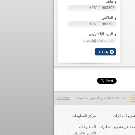
هاتف
+961 1 983306
الفاكس
+961 1 983302
البريد الإلكتروني
invest@idal.com.lb
IDAL©2026 جميع الحقوق محفوظة
By Koein
جيع الصادرات
مركز المعلومات
حة عن تشجيع الصادرات
المطبوعات
الأخبار والأحداث