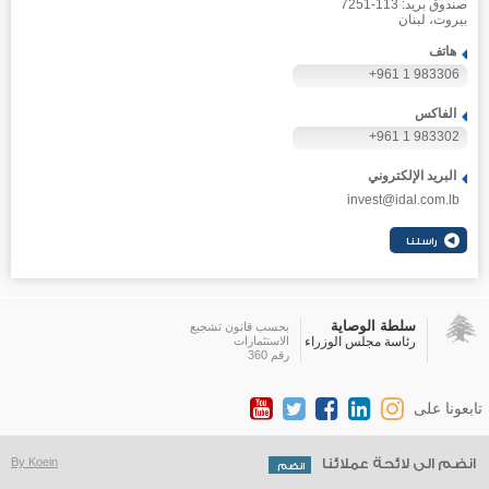
صندوق بريد: 113-7251
بيروت، لبنان
هاتف
+961 1 983306
الفاكس
+961 1 983302
البريد الإلكتروني
invest@idal.com.lb
سلطة الوصاية
بحسب قانون تشجيع
رئاسة مجلس الوزراء
الاستثمارات
رقم 360
تابعونا على
انضم الى لائحة عملائنا
By Koein