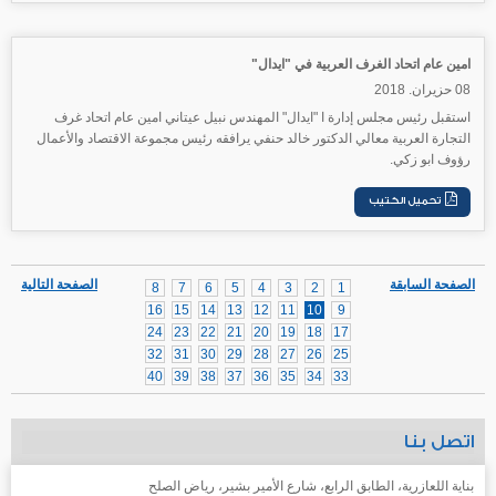
امين عام اتحاد الغرف العربية في "ايدال"
08 حزيران. 2018
استقبل رئيس مجلس إدارة ا "ايدال" المهندس نبيل عيتاني امين عام اتحاد غرف
التجارة العربية معالي الدكتور خالد حنفي يرافقه رئيس مجموعة الاقتصاد والأعمال
رؤوف ابو زكي.
الصفحة السابقة
الصفحة التالية
8
7
6
5
4
3
2
1
16
15
14
13
12
11
10
9
24
23
22
21
20
19
18
17
32
31
30
29
28
27
26
25
40
39
38
37
36
35
34
33
اتصل بنا
بناية اللعازرية، الطابق الرابع، شارع الأمير بشير، رياض الصلح