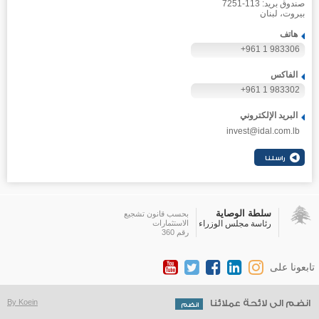
صندوق بريد: 113-7251
بيروت، لبنان
هاتف
+961 1 983306
الفاكس
+961 1 983302
البريد الإلكتروني
invest@idal.com.lb
سلطة الوصاية
بحسب قانون تشجيع
رئاسة مجلس الوزراء
الاستثمارات
رقم 360
تابعونا على
انضم الى لائحة عملائنا
By Koein