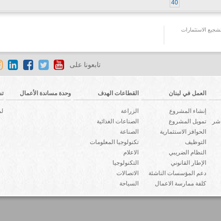
40
جيع الاستثمارات
تابعونا على
العمل في لبنان
القطاعات الهدف
وحدة مساندة الأعمال
تش
إنشاء المشروع
الزراعة
لم
اشر
تمويل المشروع
الصناعات الغذائية
الحوافز الاستثمارية
الصناعة
التوظيف
تكنولوجيا المعلومات
النظام الضريبي
الاعلام
الإطار القانوني
التكنولوجيا
دعم المؤسسات الناشئة
الاتصالات
كلفة ممارسة الاعمال
السياحة