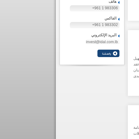
هاتف
+961 1 983306
الفاكس
+961 1 983302
البريد الإلكتروني
invest@idal.com.lb
يل
عقد
ان
مدى
امة
لات