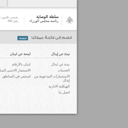
سلطة الوصاية
بحسب قانون تش
رئاسة مجلس الوزراء
رقم 360
انضم الى لائحة عملائنا
نبذة عن إيدال
لمحة عن لبنان
نبذة عن ايدال
لبنان بالأرقام
الخدمات
الاستثمار الاجنبي المب
الاستثمارات المدعومة من
استثمر في المناطق
إيدال
الهيكلية الادارية
اتصل بنا