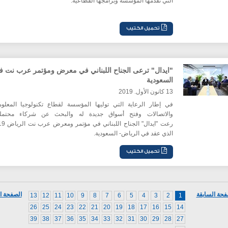
التي تقدمها المؤسسة وبرامجها القطاعية.
"ايدال" ترعى الجناح اللبناني في معرض ومؤتمر عرب نت 
السعودية
13 كانون الأول. 2019
في إطار الرعاية التي توليها المؤسسة لقطاع تكنولوجيا المعلو
والاتصالات وفتح أسواق جديدة له والبحث عن شركاء محتملي
رعت "ايدال" الجناح ال
الذي عقد في الرياض- السعودية.
فحة السابقة
الصفحة ال
13
12
11
10
9
8
7
6
5
4
3
2
1
26
25
24
23
22
21
20
19
18
17
16
15
14
39
38
37
36
35
34
33
32
31
30
29
28
27