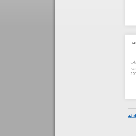
في
مات
ن،
لبناني في مؤتمر ومعرض عرب نت الرياض 2019
تالية