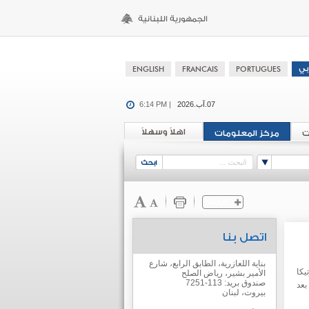
07.آب.2026
6:14 PM |
اهلاً وسهلاً
ت
مركز المعلومات
اتصل بنا
بناية اللعازرية، الطابق الرابع، شارع
يكا
الأمير بشير، رياض الصلح
صندوق بريد: 113-7251
مشاريع الاستثمارية وفق التقسيم الجغرافي (IPZ) بعد
بيروت، لبنان