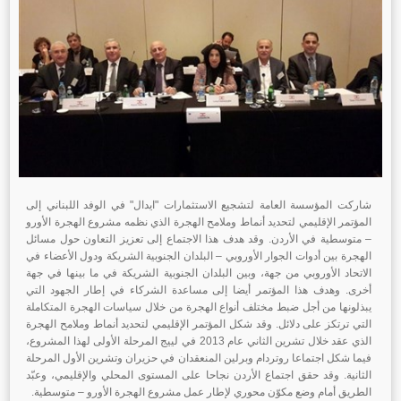
شاركت المؤسسة العامة لتشجيع الاستثمارات "ايدال" في الوفد اللبناني إلى
المؤتمر الإقليمي لتحديد أنماط وملامح الهجرة الذي نظمه مشروع الهجرة الأورو
– متوسطية في الأردن. وقد هدف هذا الاجتماع إلى تعزيز التعاون حول مسائل
الهجرة بين أدوات الجوار الأوروبي – البلدان الجنوبية الشريكة ودول الأعضاء في
الاتحاد الأوروبي من جهة، وبين البلدان الجنوبية الشريكة في ما بينها في جهة
أخرى. وهدف هذا المؤتمر أيضا إلى مساعدة الشركاء في إطار الجهود التي
يبذلونها من أجل ضبط مختلف أنواع الهجرة من خلال سياسات الهجرة المتكاملة
التي ترتكز على دلائل. وقد شكل المؤتمر الإقليمي لتحديد أنماط وملامح الهجرة
الذي عقد خلال تشرين الثاني عام 2013 في لييج المرحلة الأولى لهذا المشروع،
فيما شكل اجتماعا روتردام وبرلين المنعقدان في حزيران وتشرين الأول المرحلة
الثانية. وقد حقق اجتماع الأردن نجاحا على المستوى المحلي والإقليمي، وعبّد
الطريق أمام وضع مكوّن محوري لإطار عمل مشروع الهجرة الأورو – متوسطية.