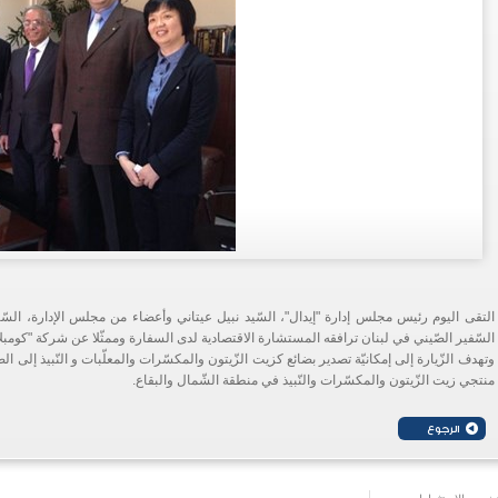
التقى اليوم رئيس مجلس إدارة "إيدال"، السّيد نبيل عيتاني وأعضاء من مجلس الإدارة، الس
السّفير الصّيني في لبنان ترافقه المستشارة الاقتصادية لدى السفارة وممثّلا عن شركة "كومبل
وتهدف الزّيارة إلى إمكانيّة تصدير بضائع كزيت الزّيتون والمكسّرات والمعلّبات و النّبيذ إلى 
منتجي زيت الزّيتون والمكسّرات والنّبيذ في منطقة الشّمال والبقاع.