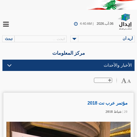
06.آب.2026
4:40 AM |
أريد أن
مركز المعلومات
مؤتمر عرب نت 2018
20 |
20 |
20 |
شباط
شباط
شباط
2018
2018
2018