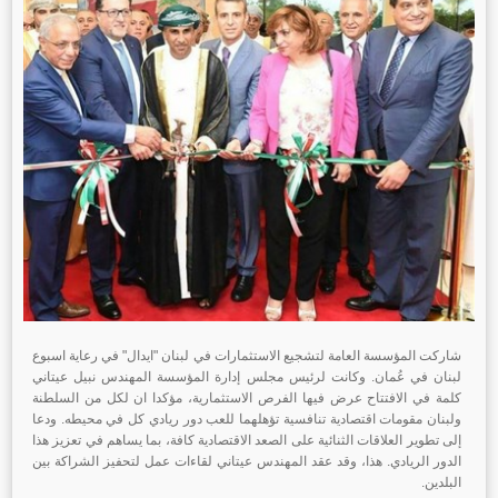
شاركت المؤسسة العامة لتشجيع الاستثمارات في لبنان "ايدال" في رعاية اسبوع
لبنان في عُمان. وكانت لرئيس مجلس إدارة المؤسسة المهندس نبيل عيتاني
كلمة في الافتتاح عرض فيها الفرص الاستثمارية، مؤكدا ان لكل من السلطنة
ولبنان مقومات اقتصادية تنافسية تؤهلهما للعب دور ريادي كل في محيطه. ودعا
إلى تطوير العلاقات الثنائية على الصعد الاقتصادية كافة، بما يساهم في تعزيز هذا
الدور الريادي. هذا، وقد عقد المهندس عيتاني لقاءات عمل لتحفيز الشراكة بين
البلدين.