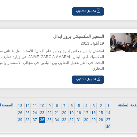
السفير المكسيكي يزور ايدال
19 أيلول. 2013
استقبل رئيس مجلس إدارة ومدير عام
"ايدال"
الأستاذ نبيل عيتاني س
المكسيك لدى لبنان JAIME GARCIA AMARAL في زيارة 
البحث في أطر تفعيل التعاون بين البلدين في مجالي الاستثمار والتب
التجاري.
فحة السابقة
الصفحة ال
13
12
11
10
9
8
7
6
5
4
3
2
1
26
25
24
23
22
21
20
19
18
17
16
15
14
39
38
37
36
35
34
33
32
31
30
29
28
27
40