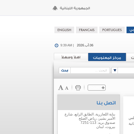
06.آب.2026
9:39 AM |
اهلاً وسهلاً
ت
مركز المعلومات
اتصل بنا
بناية اللعازرية، الطابق الرابع، شارع
جلس
الأمير بشير، رياض الصلح
صندوق بريد: 113-7251
نية
بيروت، لبنان