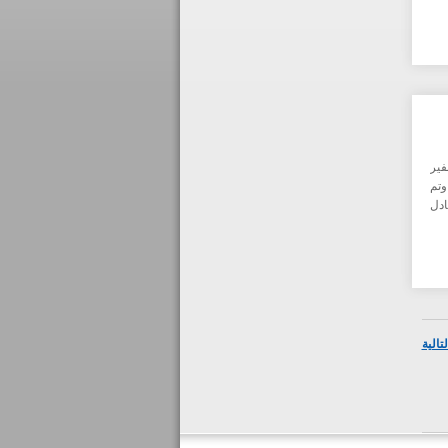
فير
تعارف وتم
ادل
تالية