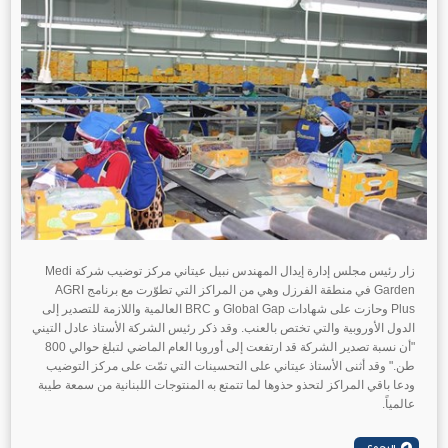
زار رئيس مجلس إدارة إيدال المهندس نبيل عيتاني مركز توضيب شركة Medi
Garden في منطقة الفرزل وهي من المراكز التي تطوّرت مع برنامج AGRI
Plus وحازت على شهادات Global Gap و BRC العالمية واللازمة للتصدير إلى
الدول الأوروبية والتي تختص بالعنب.
وقد ذكر رئيس الشركة الأستاذ عادل التيني
"أن نسبة تصدير الشركة قد ارتفعت إلى أوروبا العام الماضي لتبلغ حوالي 800
طن."
وقد أثنى الأستاذ عيتاني على التحسينات التي تمّت على مركز التوضيب
ودعا باقي المراكز لتحذو حذوها لما تتمتع به المنتوجات اللبنانية من سمعة طيبة
عالمياً.