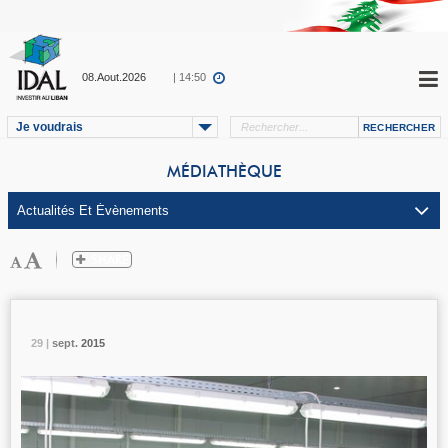
08.Aout.2026
| 14:50
Je voudrais
MÉDIATHÈQUE
29 |
29 |
29 |
sept.
sept.
sept.
2015
2015
2015