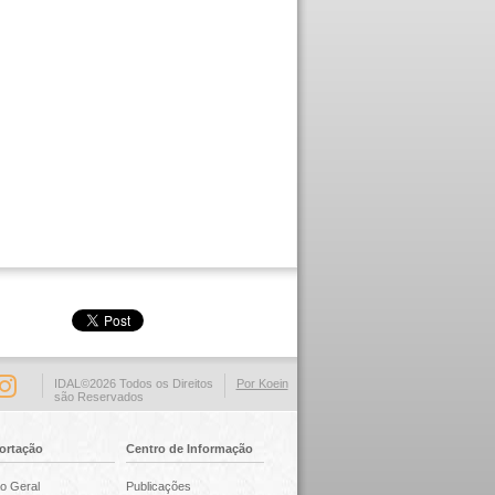
IDAL©2026 Todos os Direitos
Por Koein
são Reservados
ortação
Centro de Informação
o Geral
Publicações