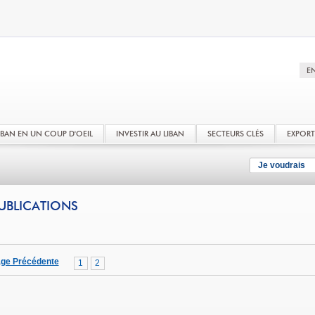
LIBAN EN UN COUP D'OEIL
INVESTIR AU LIBAN
SECTEURS CLÉS
EXPOR
Je voudrais
UBLICATIONS
ge Précédente
1
2