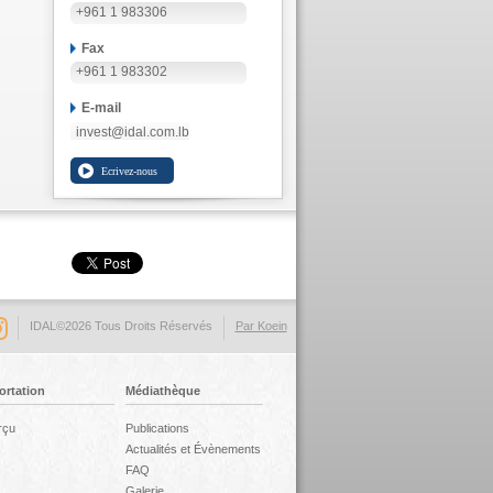
+961 1 983306
Fax
+961 1 983302
E-mail
invest@idal.com.lb
IDAL©2026 Tous Droits Réservés
Par Koein
ortation
Médiathèque
rçu
Publications
Actualités et Évènements
FAQ
Galerie