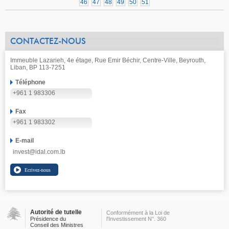
46
47
48
49
50
51
CONTACTEZ-NOUS
Immeuble Lazarieh, 4e étage, Rue Emir Béchir, Centre-Ville, Beyrouth,
Liban, BP 113-7251
Téléphone
+961 1 983306
Fax
+961 1 983302
E-mail
invest@idal.com.lb
Autorité de tutelle
Conformément à la Loi de
Présidence du
l'Investissement N°. 360
Conseil des Ministres