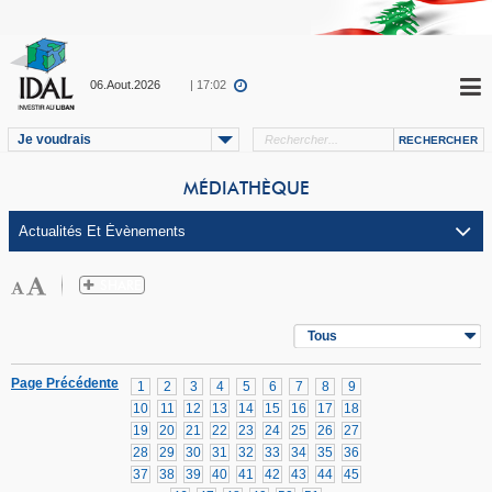
06.Aout.2026
| 17:02
Je voudrais
MÉDIATHÈQUE
Tous
Page Précédente
1
2
3
4
5
6
7
8
9
10
11
12
13
14
15
16
17
18
19
20
21
22
23
24
25
26
27
28
29
30
31
32
33
34
35
36
37
38
39
40
41
42
43
44
45