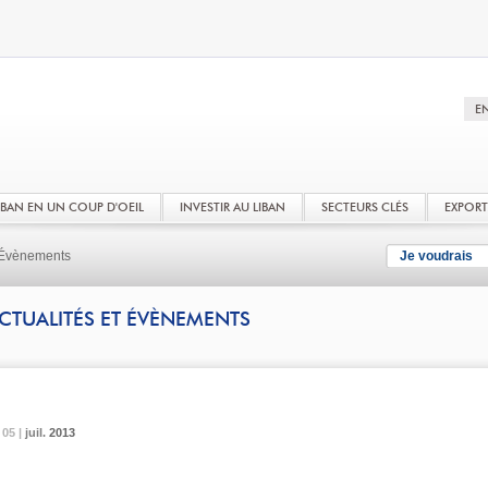
LIBAN EN UN COUP D'OEIL
INVESTIR AU LIBAN
SECTEURS CLÉS
EXPOR
t Évènements
Je voudrais
CTUALITÉS ET ÉVÈNEMENTS
05 |
05 |
05 |
juil.
juil.
juil.
2013
2013
2013