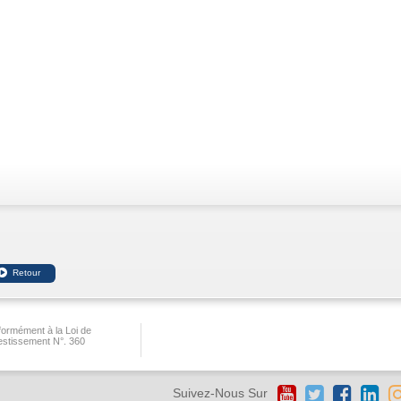
ormément à la Loi de
vestissement N°. 360
Suivez-Nous Sur