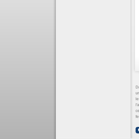
Da
un
le
l'
ce
fe