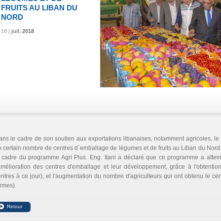
FRUITS AU LIBAN DU
NORD
18 |
18 |
18 |
juil.
juil.
juil.
2018
2018
2018
ns le cadre de son soutien aux exportations libanaises, notamment agricoles, le P
 certain nombre de centres d`emballage de légumes et de fruits au Liban du Nord,
 cadre du programme Agri Plus. Eng. Itani a déclaré que ce programme a atteint l
amélioration des centres d'emballage et leur développement, grâce à l'obtentio
ntres à ce jour), et l'augmentation du nombre d'agriculteurs qui ont obtenu le cert
rmes).