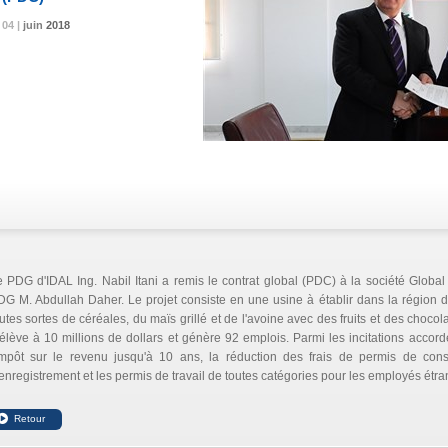
04 |
04 |
04 |
juin
juin
juin
2018
2018
2018
 PDG d'IDAL Ing. Nabil Itani a remis le contrat global (PDC) à la société Globa
G M. Abdullah Daher. Le projet consiste en une usine à établir dans la région de
utes sortes de céréales, du maïs grillé et de l'avoine avec des fruits et des choco
élève à 10 millions de dollars et génère 92 emplois. Parmi les incitations accord
impôt sur le revenu jusqu'à 10 ans, la réduction des frais de permis de constr
enregistrement et les permis de travail de toutes catégories pour les employés étra