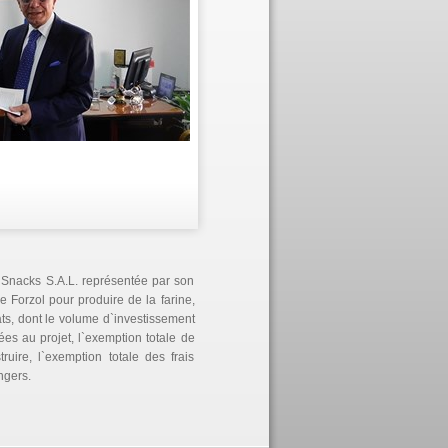
l Snacks S.A.L. représentée par son
 Forzol pour produire de la farine,
lats, dont le volume d`investissement
ées au projet, l`exemption totale de
uire, l`exemption totale des frais
ngers.