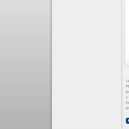
Le
PD
to
s`
l'
d'