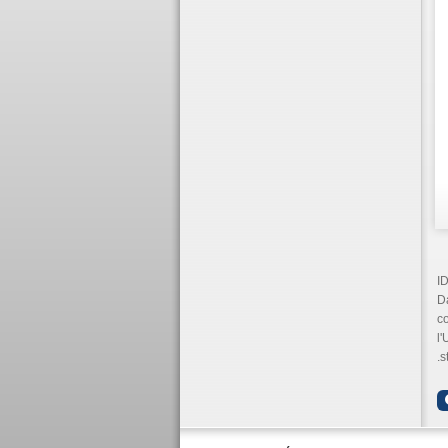
ID
Da
co
l'
s