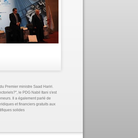
du Premier ministre Saad Hariri.
oriels?", le PDG Nabil Itani s'est
eneurs. Il a également parlé de
ridiques et financiers gratuits aux
ifiques solides.