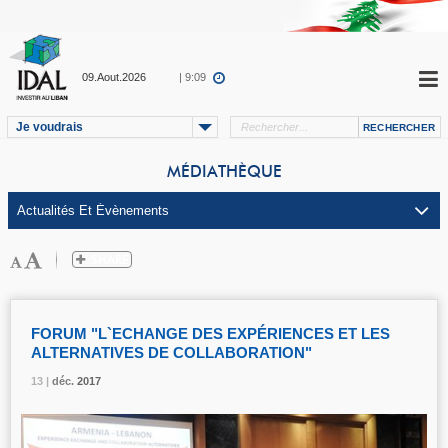
09.Aout.2026
| 9:09
Je voudrais
MÉDIATHÈQUE
FORUM "L`ECHANGE DES EXPÉRIENCES ET LES
ALTERNATIVES DE COLLABORATION"
13 |
13 |
13 |
déc.
déc.
déc.
2017
2017
2017