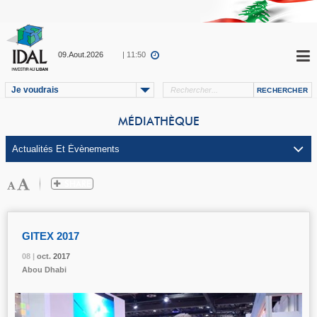
09.Aout.2026
| 11:50
Je voudrais
MÉDIATHÈQUE
GITEX 2017
08 |
08 |
08 |
08 |
oct.
oct.
oct.
oct.
2017
2017
2017
2017
Abou Dhabi