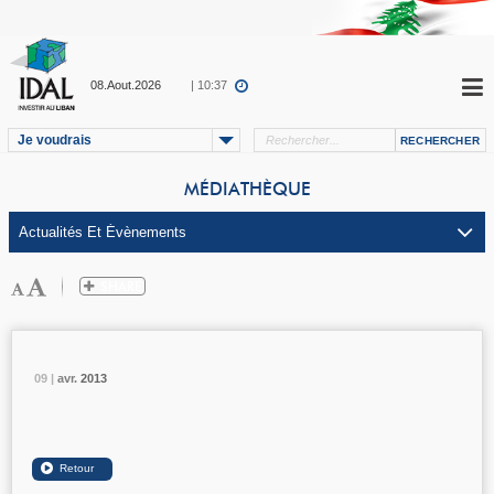
08.Aout.2026
| 10:37
Je voudrais
MÉDIATHÈQUE
09 |
09 |
09 |
avr.
avr.
avr.
2013
2013
2013