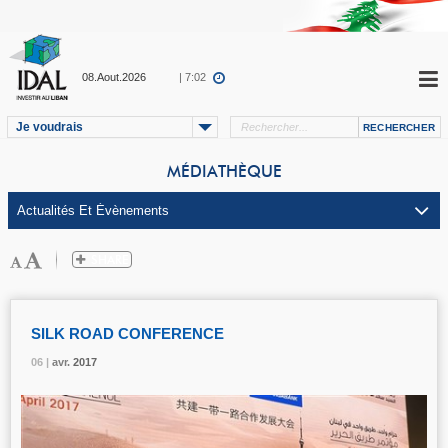
08.Aout.2026
| 7:02
Je voudrais
MÉDIATHÈQUE
SILK ROAD CONFERENCE
06 |
06 |
06 |
avr.
avr.
avr.
2017
2017
2017