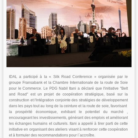
IDAL a participé à la « Silk Road Conference » organisée par le
groupe Fransabank et la Chambre Internationale de la route de Soie
pour le Commerce. Le PDG Nabil Itani a déclaré que l'initiative "Belt
and Road" est un projet de coopération stratégique, basé sur la
construction et l'intégration conjointe des stratégies de développement
dans les pays tout au long de la ceinture et la route de soie, favorisant
la prospérité économique, exhibant le potentiel du marché ,
encourageant les investissements, générant des emplois et améliorant
les échanges humains et culturels. Itani a appelé à tirer parti de cette
initiative en organisant des ateliers visant à renforcer cette coopération
et à formuler des recommandations pour l`accroître.