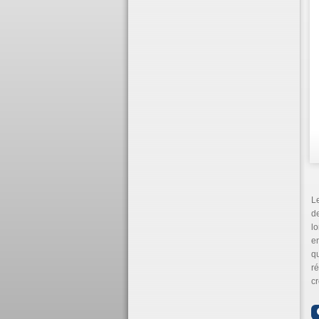
Le
de
lo
en
qu
ré
c