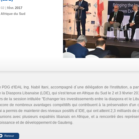
02 |
02 |
02 |
févr.
févr.
févr.
2017
2017
2017
Afrique du Sud
 PDG d'IDAL Ing. Nabil Itani, accompagné d`une délégation de l'institution, a pa
 la Diaspora Libanaise (LDE), qui s'est tenue en Afrique du Sud le 2 et 3 février 20
rs de la session intitulée "Echanger les investissements entre la diaspora et le Lib
core de nombreux avantages compétitifs qui contribuent à la préservation d'un cl
i a permis de maintenir des niveaux positifs d`IDE, qui ont atteint 2,3 milliards de 
unions avec plusieurs expatriés libanais en Afrique, et a rencontré des représe
roissance et de développement de Gauteng.