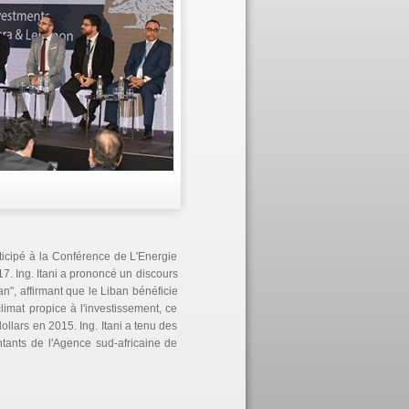
rticipé à la Conférence de L'Energie
17. Ing. Itani a prononcé un discours
an", affirmant que le Liban bénéficie
imat propice à l'investissement, ce
dollars en 2015. Ing. Itani a tenu des
ntants de l'Agence sud-africaine de