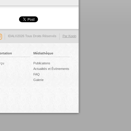
IDAL©2026 Tous Droits Réservés
Par Koein
ortation
Médiathèque
rçu
Publications
Actualités et Évènements
FAQ
Galerie