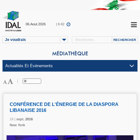
06.Aout.2026
| 6:42
Je voudrais
MÉDIATHÈQUE
CONFÉRENCE DE L'ÉNERGIE DE LA DIASPORA
LIBANAISE 2016
16 |
16 |
16 |
sept.
sept.
sept.
2016
2016
2016
New York