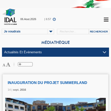
06.Aout.2026
| 6:57
Je voudrais
MÉDIATHÈQUE
INAUGURATION DU PROJET SUMMERLAND
14 |
14 |
14 |
14 |
sept.
sept.
sept.
sept.
2016
2016
2016
2016