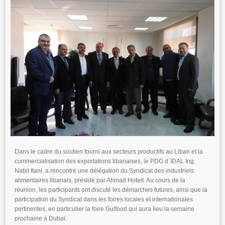
Dans le cadre du soutien fourni aux secteurs productifs au Liban et la
commercialisation des exportations libanaises, le PDG d`IDAL Ing.
Nabil Itani, a rencontré une délégation du Syndicat des industriels
alimentaires libanais, présidé par Ahmad Hoteit. Au cours de la
réunion, les participants ont discuté les démarches futures, ainsi que la
participation du Syndicat dans les foires locales et internationales
pertinentes, en particulier la foire Gulfood qui aura lieu la semaine
prochaine à Dubaï.