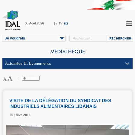
08.Aout.2026
| 7:15
Je voudrais
MÉDIATHÈQUE
VISITE DE LA DÉLÉGATION DU SYNDICAT DES
INDUSTRIELS ALIMENTAIRES LIBANAIS
15 |
15 |
15 |
févr.
févr.
févr.
2016
2016
2016