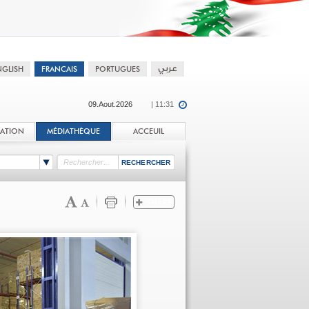
09.Aout.2026
| 11:31
TATION
MÉDIATHÈQUE
ACCEUIL