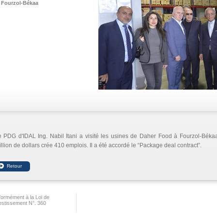
Fourzol-Békaa
 PDG d'IDAL Ing. Nabil Itani a visité les usines de Daher Food à Fourzol-Békaa
llion de dollars crée 410 emplois. Il a été accordé le “Package deal contract”.
ormément à la Loi de
vestissement N°. 360