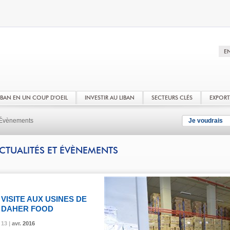
LIBAN EN UN COUP D'OEIL
INVESTIR AU LIBAN
SECTEURS CLÉS
EXPOR
t Évènements
Je voudrais
CTUALITÉS ET ÉVÈNEMENTS
VISITE AUX USINES DE
DAHER FOOD
13 |
13 |
13 |
avr.
avr.
avr.
2016
2016
2016