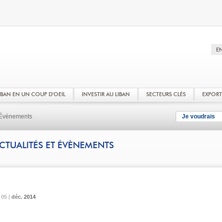
LIBAN EN UN COUP D'OEIL
INVESTIR AU LIBAN
SECTEURS CLÉS
EXPOR
t Évènements
Je voudrais
CTUALITÉS ET ÉVÈNEMENTS
05 |
05 |
05 |
déc.
déc.
déc.
2014
2014
2014