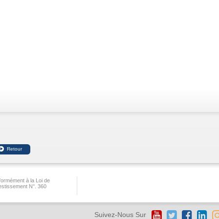
ormément à la Loi de
vestissement N°. 360
Suivez-Nous Sur