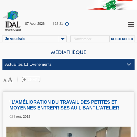
07.Aout.2026
| 13:31
Je voudrais
MÉDIATHÈQUE
"L’AMÉLIORATION DU TRAVAIL DES PETITES ET
MOYENNES ENTREPRISES AU LIBAN" L'ATELIER
02 |
02 |
02 |
oct.
oct.
oct.
2018
2018
2018