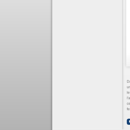
Da
un
le
l'
ce
fe