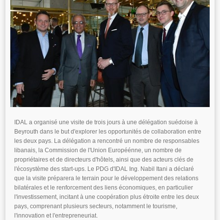
IDAL a organisé une visite de trois jours à une délégation suédoise à
Beyrouth dans le but d'explorer les opportunités de collaboration entre
les deux pays. La délégation a rencontré un nombre de responsables
libanais, la Commission de l'Union Européénne, un nombre de
propriétaires et de directeurs d'hôtels, ainsi que des acteurs clés de
l'écosystème des start-ups. Le PDG d'IDAL Ing. Nabil Itani a déclaré
que la visite préparera le terrain pour le développement des relations
bilatérales et le renforcement des liens économiques, en particulier
l'investissement, incitant à une coopération plus étroite entre les deux
pays, comprenant plusieurs secteurs, notamment le tourisme,
l'innovation et l'entrepreneuriat.