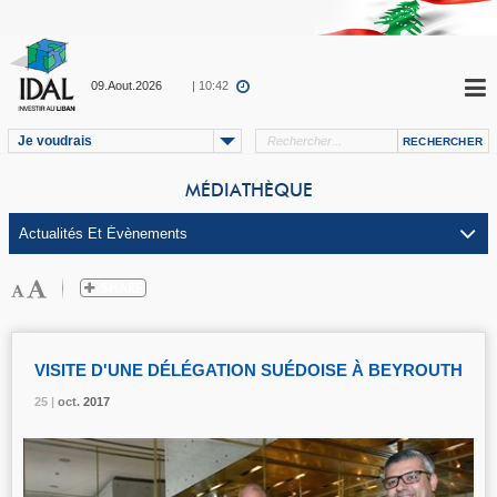
09.Aout.2026
| 10:42
Je voudrais
MÉDIATHÈQUE
VISITE D'UNE DÉLÉGATION SUÉDOISE À BEYROUTH
25 |
25 |
25 |
oct.
oct.
oct.
2017
2017
2017