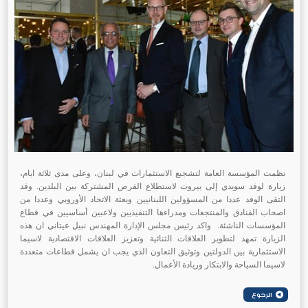
نظمت المؤسسة العامة لتشجيع الاستثمارات في لبنان، وعلى مدى ثلاثة ايام،
زيارة لوفد سويدي إلى بيروت لاستطلاع الفرص المشتركة بين البلدين. وقد
التقى الوفد عددا من المسؤولين اللبنانيين وبعثة الاتحاد الأوروبي وعددا من
اصحاب الفنادق والمنتجعات ومدراءها التنفيذيين ولاعبين أساسيين في قطاع
المؤسسات الناشئة. واكد رئيس مجلس الإدارة المهندس نبيل عيتاني ان هذه
الزيارة تمهد لتطوير العلاقات الثنائية وتعزيز العلاقات الاقتصادية لاسيما
الاستثمارية بين الدولتين وتوثيق التعاون الذي يجب ان يشمل قطاعات متعددة
لاسيما السياحة والابتكار وريادة الأعمال.