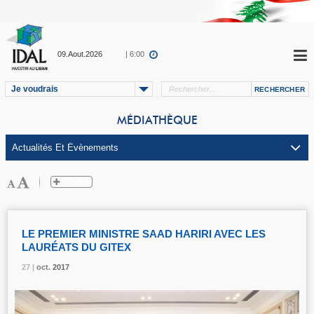
09.Aout.2026
| 6:00
Je voudrais
MÉDIATHÈQUE
LE PREMIER MINISTRE SAAD HARIRI AVEC LES
LAURÉATS DU GITEX
27 |
27 |
27 |
27 |
27 |
oct.
oct.
oct.
oct.
oct.
2017
2017
2017
2017
2017