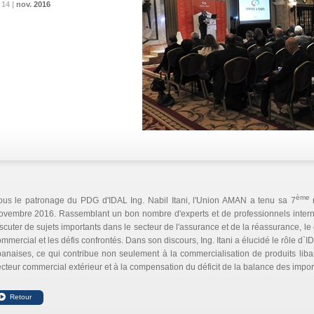
14 |
14 |
14 |
nov.
nov.
nov.
2016
2016
2016
ème
ous le patronage du PDG d'IDAL Ing. Nabil Itani, l'Union AMAN a tenu sa 7
r
ovembre 2016. Rassemblant un bon nombre d'experts et de professionnels interna
scuter de sujets importants dans le secteur de l'assurance et de la réassurance, le c
mmercial et les défis confrontés. Dans son discours, Ing. Itani a élucidé le rôle d`
banaises, ce qui contribue non seulement à la commercialisation de produits liba
cteur commercial extérieur et à la compensation du déficit de la balance des import