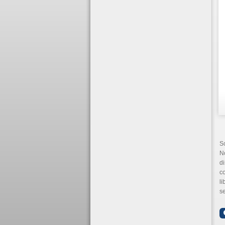
S
N
di
co
li
se