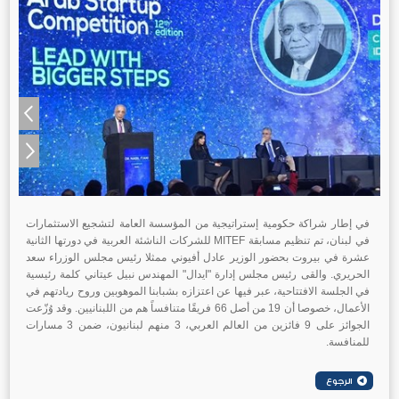
في إطار شراكة حكومية إستراتيجية من المؤسسة العامة لتشجيع الاستثمارات
في لبنان، تم تنظيم مسابقة MITEF للشركات الناشئة العربية في دورتها الثانية
عشرة في بيروت بحضور الوزير عادل أفيوني ممثلا رئيس مجلس الوزراء سعد
الحريري. والقى رئيس مجلس إدارة "ايدال" المهندس نبيل عيتاني كلمة رئيسية
في الجلسة الافتتاحية، عبر فيها عن اعتزازه بشبابنا الموهوبين وروح ريادتهم في
الأعمال، خصوصا أن 19 من أصل 66 فريقًا متنافساً هم من اللبنانيين. وقد وُزّعت
الجوائز على 9 فائزين من العالم العربي، 3 منهم لبنانيون، ضمن 3 مسارات
للمنافسة.