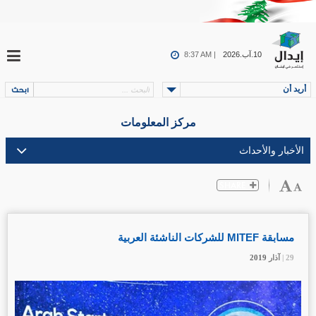
10.آب.2026
8:37 AM |
أريد أن
مركز المعلومات
مسابقة MITEF للشركات الناشئة العربية
29 |
29 |
29 |
29 |
آذار
آذار
آذار
آذار
2019
2019
2019
2019