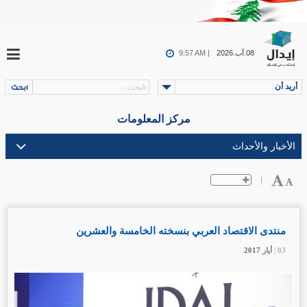
08.آب.2026
9:57 AM |
أريد أن
مركز المعلومات
منتدى الاقتصاد العربي بنسخته الخامسة والعشرين
03 |
03 |
03 |
أيار
أيار
أيار
2017
2017
2017