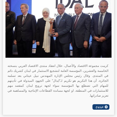
كرمت مجموعة الاقتصاد والأعمال، خلال انعقاد منتدى الاقتصاد العربي بنسخته
الخامسة والعشرين، المؤسسة العامة لتشجيع الاستثمار في لبنان كشريك دائم
في المنتدى. وقال رئيس مجلس الإدارة المهندس نبيل عيتاني بعد تسلمه
الجائزة، أن هذا التكريم هو تكريم لـ"ايدال" على الجهود المبذولة في تأديتهم
للمهام التي تضطلع بها المؤسسة سواء لجهة ترويج لبنان كمقصد مهم
للاستثمارات في المنطقة، او لجهة مساندة القطاعات الإنتاجية والمساهمة في
تعزيز صادراتها.