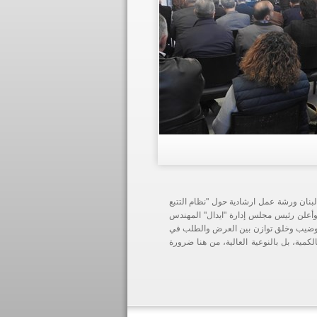
لبنان ورشة عمل ارشادية حول "نظام التتبع
وأعلن رئيس مجلس إدارة "ايدال" المهندس
 التوضيب وخلق توازن بين العرض والطلب في
لكمية، بل بالنوعية العالية، من هنا ضرورة