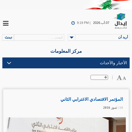
07.آب.2026
9:19 PM |
أريد أن
مركز المعلومات
المؤتمر الاقتصادي الاغترابي الثاني
14 |
14 |
14 |
تموز
تموز
تموز
2016
2016
2016