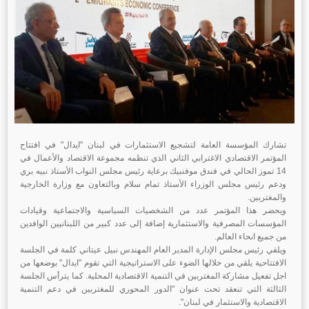
تشارك المؤسسة العامة لتشجيع الاستثمارات في لبنان "ايدال" في افتتاح
المؤتمر الاقتصادي الاغترابي الثاني الذي تنظمه مجموعة الاقتصاد والأعمال في
14 تموز الحالي في فندق موفنبيك برعاية رئيس مجلس النواب الأستاذ نبيه بري
ودعم رئيس مجلس الوزراء الأستاذ تمام سلام وبالتعاون مع وزارة الخارجية
والمغتربين.
ويحضر هذا المؤتمر عدد من الشخصيات السياسية والاجتماعية وقيادات
المؤسسات المصرفية والاستثمارية إضافة إلى عدد كبير من اللبنانيين الوافدين
من جميع انحاء العالم.
ويلقي رئيس مجلس الإدارة المدير العام المهندس نبيل عيتاني كلمة في الجلسة
الافتتاحية يلقي من خلالها الضوء على الاستراتيجية التي تقوم "ايدال" بوضعها من
اجل تفعيل مشاركة المغتربين في التنمية الاقتصادية المحلية. كما يترأس الجلسة
الثالثة التي تنعقد تحت عنوان "الدور المحوري للمغتربين في دعم التنمية
الاقتصادية والاستثمار في لبنان".