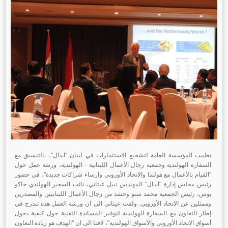
نظمت المؤسسة العامة لتشجيع الاستثمارات في لبنان "ايدال"، بالتنسيق مع
السفارة الهولندية وجمعية رجال الأعمال اللبنانية - الهولندية، ورشة عمل حول
"القيام بالأعمال مع هولندا والاتحاد الأوروبي وارساء شراكات جديدة"، في حضور
رئيس مجلس إدارة "ايدال" المهندس نبيل عيتاني، نائب السفير الهولندي جاكو
بوس، رئيس الجمعية محمد سنو وحشد من رجال الأعمال اللبنانيين والمصدرين
وممثلين عن الاتحاد الأوروبي. ولفت عيتاني الى ان ورشة العمل هذه تندرج في
إطار التعاون مع السفارة الهولندية لتوفير المساندة التقنية حول كيفية دخول
أسواق الاتحاد الأوروبي والأسواق الهولندية"، لافتا الى ان "الهدف هو زيادة التعاون