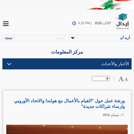
07.آب.2026
4:25 PM |
أريد أن
مركز المعلومات
ورشة عمل حول "القيام بالأعمال مع هولندا والاتحاد الأوروبي
وارساء شراكات جديدة"
07 |
07 |
07 |
نيسان
نيسان
نيسان
2016
2016
2016