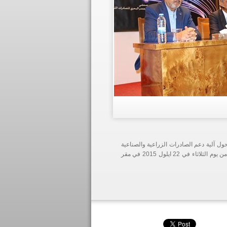
ول آلية دعم الصادرات الزراعية والصناعية
اللبنانية في إطار آلية "الجسر البحري للصادرات اللبنانية"، وذلك عند الساعة الحادية عشرة من يوم الثلاثاء في 22 ايلول 2015 في مقر