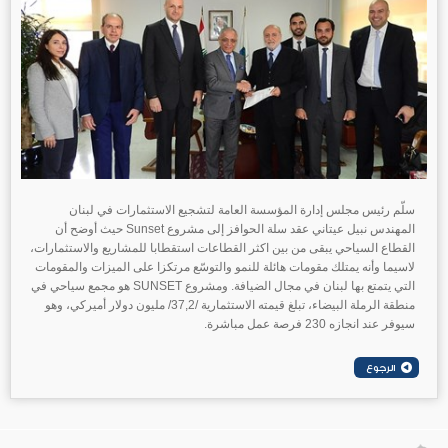
سلّم رئيس مجلس إدارة المؤسسة العامة لتشجيع الاستثمارات في لبنان
المهندس نبيل عيتاني عقد سلة الحوافز إلى مشروع Sunset حيث أوضح أن
القطاع السياحي يبقى من بين اكثر القطاعات استقطابا للمشاريع والاستثمارات،
لاسيما وأنه يمتلك مقومات هائلة للنمو والتوسّع مرتكزا على الميزات والمقومات
التي يتمتع بها لبنان في مجال الضيافة. ومشروع SUNSET هو مجمع سياحي في
منطقة الرملة البيضاء، تبلغ قيمته الاستثمارية /37,2/ مليون دولار أميركي، وهو
سيوفر عند انجازه 230 فرصة عمل مباشرة.