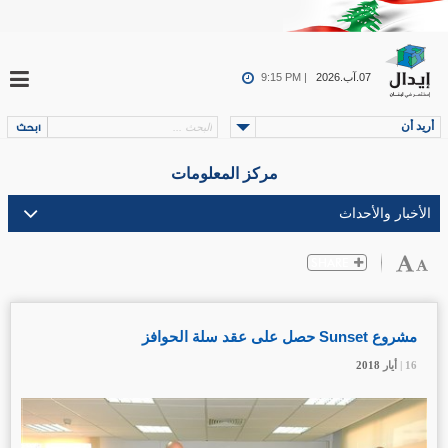
07.آب.2026
9:15 PM |
أريد أن
مركز المعلومات
مشروع Sunset حصل على عقد سلة الحوافز
16 |
16 |
16 |
أيار
أيار
أيار
2018
2018
2018