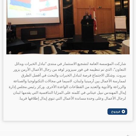
شاركت المؤسسة العامة لتشجيع الاستثمار في منتدى "تبادل الخبرات وبدائل
التعاون"، الذي تم تنظيمه في فور سيزونز لوفد من رجال الأعمال الأرمن يزور
بيروت. وشكل الاجتماع فرصة لتبادل الخبرات والبحث في أفضل الطرق
لممارسة الأعمال بين أرمينيا ولبنان، لاسيما في مجالات التكنولوجيا والصناعة
والزراعة والأدوية والعديد من القطاعات الواعدة الأخرى. وركز رئيس مجلس إدارة
إيدال المهندس نبيل عيتاني في كلمته على المزايا التنافسية التي يقدمها لبنان
لرجال الأعمال وعلى وحدة مساندة الأعمال التي تنوي إيدال إطلاقها قريبا.