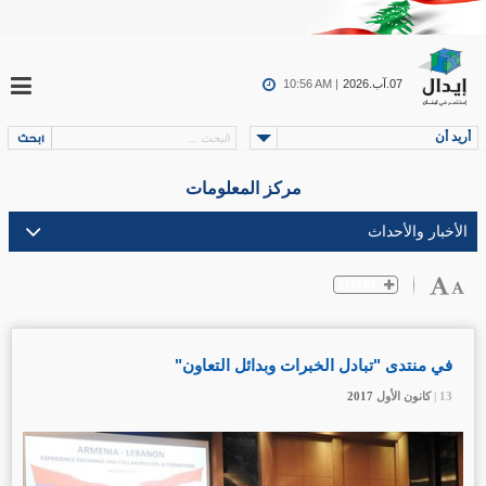
07.آب.2026
10:56 AM |
أريد أن
مركز المعلومات
في منتدى "تبادل الخبرات وبدائل التعاون"
13 |
13 |
13 |
كانون الأول
كانون الأول
كانون الأول
2017
2017
2017