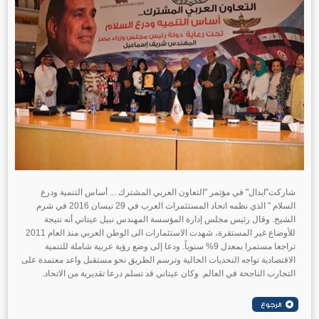
شاركت"ايدال" في مؤتمر "التعاون العربي المشترك ... أساس التنمية ودرع
السلام " الذي نظمه اتحاد المستثمرات العرب في 29 نيسان 2016 في شرم
الشيخ. وقال رئيس مجلس إدارة المؤسسة المهندس نبيل عيتاني أنه نتيجة
للأوضاع غير المستقرة، شهدت الاستثمارات الى الوطن العربي منذ العام 2011
تراجعا مستمرا بمعدل 9% سنوياً. ودعا إلى وضع رؤية عربية شاملة للتنمية
الاقتصادية تواجه التحديات الحالية وترسم الطريق نحو مستقبل واعد معتمدة على
التجارب الناجحة في العالم. وكان عيتاني قد تسلم درعا تقديرية من الاتحاد.