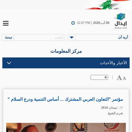
06.آب.2026
11:07 PM |
أريد أن
مركز المعلومات
مؤتمر "التعاون العربي المشترك ... أساس التنمية ودرع السلام "
29 |
29 |
29 |
نيسان
نيسان
نيسان
2016
2016
2016
شرم الشيخ