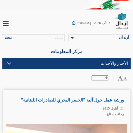
07.آب.2026
6:04 AM |
أريد أن
مركز المعلومات
ورشة عمل حول آلية "الجسر البحري للصادرات اللبنانية"
21 |
21 |
21 |
أيلول
أيلول
أيلول
2015
2015
2015
زحلة - البقاع