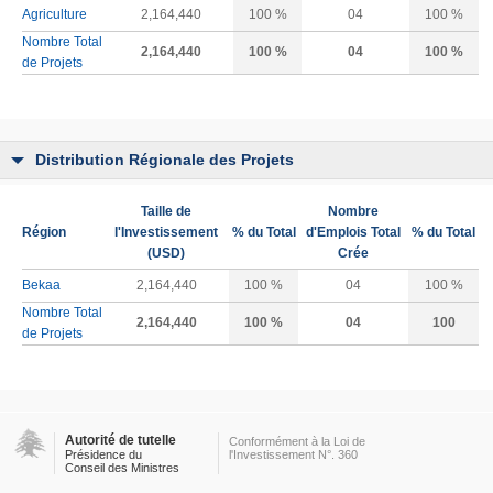
Agriculture
2,164,440
100 %
04
100 %
Nombre Total
2,164,440
100 %
04
100 %
de Projets
Distribution Régionale des Projets
Taille de
Nombre
Région
l'Investissement
% du Total
d'Emplois Total
% du Total
(USD)
Crée
Bekaa
2,164,440
100 %
04
100 %
Nombre Total
2,164,440
100 %
04
100
de Projets
Autorité de tutelle
Conformément à la Loi de
Présidence du
l'Investissement N°. 360
Conseil des Ministres