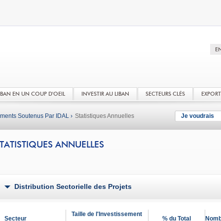
LIBAN EN UN COUP D'OEIL
INVESTIR AU LIBAN
SECTEURS CLÉS
EXPOR
ements Soutenus Par IDAL ›
Statistiques Annuelles
Je voudrais
TATISTIQUES ANNUELLES
Distribution Sectorielle des Projets
Taille de l'Investissement
Secteur
% du Total
Nombr