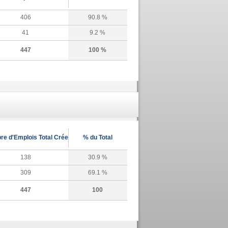
406
90.8 %
41
9.2 %
447
100 %
e d'Emplois Total Crée
% du Total
138
30.9 %
309
69.1 %
447
100