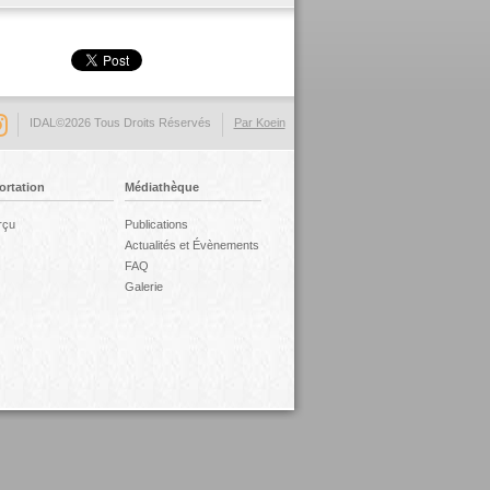
IDAL©2026 Tous Droits Réservés
Par Koein
ortation
Médiathèque
rçu
Publications
Actualités et Évènements
FAQ
Galerie