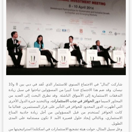
شاركت "ايدال" في الاجتماع السنوي للاستثمار الذي عُقد في دبي بين 8 و10
نيسان. وقد ضم هذا الاجتماع عددا كبيرا من المسؤولين تباحثوا في سبل زيادة
التدفقات الاستثمارية إلى الأسواق الناشئة. وقد تطرق البحث إلى العديد من
المحاور لاسيما
دور الحوافز في جذب الاستثمارات
، وبالتحديد خبرة الدول الأخرى
التي أظهرت الدور المحدود للحوافز في التأثير على قرار المستثمرين. فغالبا ما
كانت الحوافز تُستخدم من قبل المسؤولين من أجل زيادة جاذبية المناخ
الاستثماري، وبالتالي إيجاد حلول قصيرة الأمد لا تكون مستدامة على المدى
الطويل.
وعل سبيل المثال، حولت هيئة تشجيع الاستثمارات في اسكتلندا استراتيجيتها من