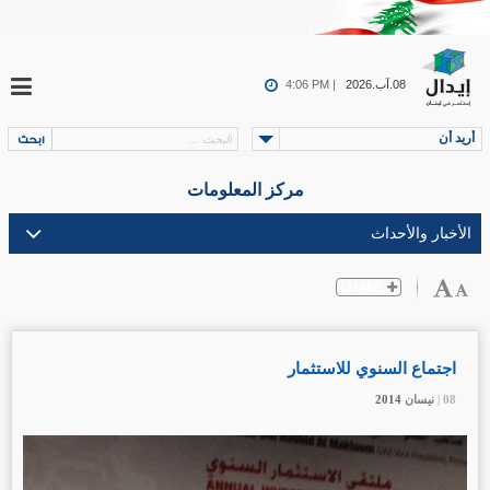
08.آب.2026
4:06 PM |
أريد أن
مركز المعلومات
اجتماع السنوي للاستثمار
08 |
08 |
08 |
نيسان
نيسان
نيسان
2014
2014
2014